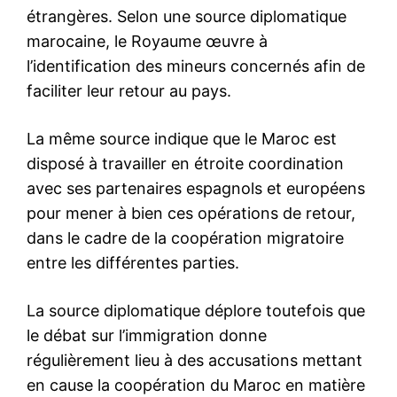
S'ABONNER MAINTENANT
Insight Publications
À propos
Nous contacter
Formules d’abonnement
Mon compte
Related
Israël: Yaïr Lapid mandaté
Israël : La formation du