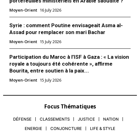
portefeuilles ministériels en Arabie saoudite ?
Moyen-Orient
16 July 2026
Syrie : comment Poutine envisageait Asma al-
Assad pour remplacer son mari Bachar
Moyen-Orient
15 July 2026
Participation du Maroc à l’ISF à Gaza : « La vision
royale a toujours été cohérente », affirme
Bourita, entre soutien à la paix...
Moyen-Orient
15 July 2026
Focus Thématiques
le1.ma
DÉFENSE
CLASSEMENTS
JUSTICE
NATION
l'intelligence de
l'information
ENERGIE
CONJONCTURE
LIFE & STYLE