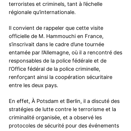
terroristes et criminels, tant à l’échelle
Mon compte
régionale qu’internationale.
Il convient de rappeler que cette visite
Related
officielle de M. Hammouchi en France,
s’inscrivait dans le cadre d’une tournée
entamée par l’Allemagne, où il a rencontré des
responsables de la police fédérale et de
l’Office fédéral de la police criminelle,
Aux JPO de la DGSN,
M. Hammouchi reçoit le chef
renforçant ainsi la coopération sécuritaire
Hammouchi réserve un
de la police du Libéria et
accueil attentionné à 98
l’ambassadeur d’Indonésie
entre les deux pays.
élèves porteurs du Coran
30 March 2026
21 May 2026
In "Sécurité"
In "Sécurité"
En effet, À Potsdam et Berlin, il a discuté des
stratégies de lutte contre le terrorisme et la
criminalité organisée, et a observé les
protocoles de sécurité pour des événements