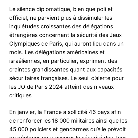
Le silence diplomatique, bien que poli et
officiel, ne parvient plus à dissimuler les
inquiétudes croissantes des délégations
étrangères concernant la sécurité des Jeux
Olympiques de Paris, qui auront lieu dans un
mois. Les délégations américaines et
israéliennes, en particulier, expriment des
craintes grandissantes quant aux capacités
sécuritaires françaises. Le seuil d’alerte pour
les JO de Paris 2024 atteint des niveaux
critiques.
le1.ma
En janvier, la France a sollicité 46 pays afin
l'intelligence de
de renforcer les 18 000 militaires ainsi que les
l'information
45 000 policiers et gendarmes qu’elle prévoit
de déployer pour assurer la sécurité des Jeux