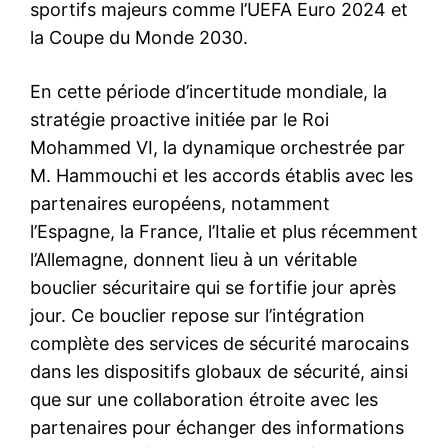
sportifs majeurs comme l’UEFA Euro 2024 et
Maroc – France : Hammouchi,
la Coupe du Monde 2030.
la rigueur tranquille qui force
la pleine coopération
24 June 2025
En cette période d’incertitude mondiale, la
In "Sécurité"
stratégie proactive initiée par le Roi
Mohammed VI, la dynamique orchestrée par
M. Hammouchi et les accords établis avec les
partenaires européens, notamment
l’Espagne, la France, l’Italie et plus récemment
l’Allemagne, donnent lieu à un véritable
bouclier sécuritaire qui se fortifie jour après
jour. Ce bouclier repose sur l’intégration
complète des services de sécurité marocains
dans les dispositifs globaux de sécurité, ainsi
que sur une collaboration étroite avec les
partenaires pour échanger des informations