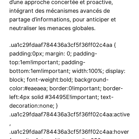
d’une approche concertée et proactive,
intégrant des mécanismes avancés de
partage d’informations, pour anticiper et
neutraliser les menaces globales.
.ua1c29fdaaf784436a3cf5f36ff02c4aa {
padding:0px; margin: 0; padding-
top:1em!important; padding-
bottom:1em!important; width:100%; display:
block; font-weight:bold; background-
color:#eaeaea; border:0!important; border-
left:4px solid #34495E!important; text-
decoration:none; }
.ua1c29fdaaf784436a3cf5f36ff02c4aa:active
,
.ua1c29fdaaf784436a3cf5f36ff02c4aa:hover