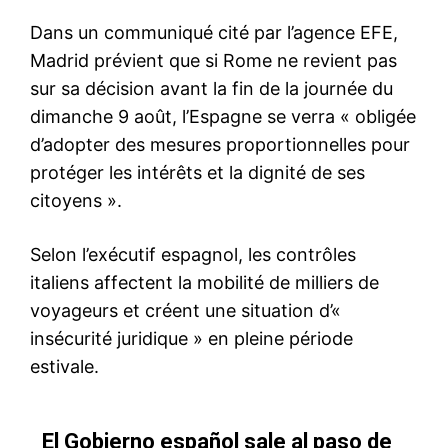
Mon compte
Related
Aziz Akhannouch accueille
lui-même à la descente
d’avion le premier ministre
mauritanien
10 March 2022
In "Diplomatie"
Akhannouch au Caire pour la
première session du Comité
de Coordination et de Suivi
Maroc-Égypte
6 April 2026
In "Featured"