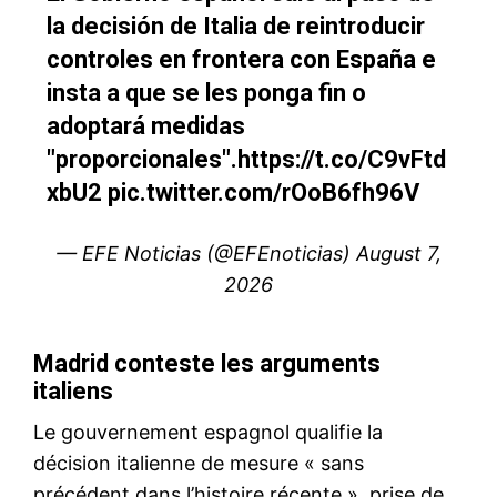
15e RHN Maroc-France : Aziz
Akhannouch s’entretient avec
Sébastien Lecornu à Rabat
16 July 2026
In "Diplomatie"