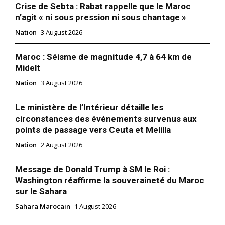
Crise de Sebta : Rabat rappelle que le Maroc
n’agit « ni sous pression ni sous chantage »
Nation
3 August 2026
Maroc : Séisme de magnitude 4,7 à 64 km de
Midelt
Nation
3 August 2026
Le ministère de l’Intérieur détaille les
S'ABONNER MAINTENANT
circonstances des événements survenus aux
points de passage vers Ceuta et Melilla
Nation
2 August 2026
Insight Publications
Message de Donald Trump à SM le Roi :
Washington réaffirme la souveraineté du Maroc
À propos
sur le Sahara
Nous contacter
Sahara Marocain
1 August 2026
Formules d’abonnement