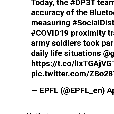
Today, the
#DP3T
team
accuracy of the Blueto
measuring
#SocialDis
#COVID19
proximity t
army soldiers took par
daily life situations
@g
https://t.co/lIxTGAjVG
pic.twitter.com/ZBo28
— EPFL (@EPFL_en)
A