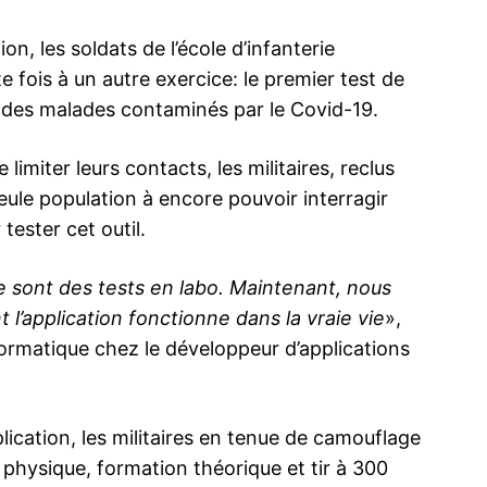
on, les soldats de l’école d’infanterie
 fois à un autre exercice: le premier test de
e des malades contaminés par le Covid-19.
ma
 limiter leurs contacts, les militaires, reclus
ence de
seule population à encore pouvoir interragir
ation
tester cet outil.
Insight Publicatio
e sont des tests en labo. Maintenant, nous
À propos
l’application fonctionne dans la vraie vie
»,
Nous contacter
formatique chez le développeur d’applications
Formules d’abonnement
Mon compte
lication, les militaires en tenue de camouflage
physique, formation théorique et tir à 300