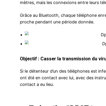
mètres, mais les connexions entre leurs tél
S'ABONNER MA
Grâce au Bluetooth, chaque téléphone enreg
proche pendant une période donnée.
Related
Coronavirus: L’Allemagne change 
le traçage numérique
Reuters – Le gouvernement alle
opéré un virage à 180 degrés sur
traçage numérique en annonçant
Objectif : Casser la transmission du vir
pour une approche «décentralisé
suivi des personnes en contact 
patients atteints du coronavirus, 
2 May 2020
Si le détenteur d’un des téléphones est in
rapproche de la solution préconi
In "Europe"
ont été en contact avec lui, avec des instr
Apple et Google. «Nous soutien
contact a eu lieu.