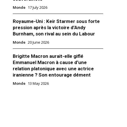
Monde
17 July 2026
Royaume-Uni : Keir Starmer sous forte
pression après la victoire d’Andy
Burnham, son rival au sein du Labour
Monde
20 June 2026
amco : L’Iran averti les États-
Suisse
Brigitte Macron aurait-elle giflé
nvoyé un message officiel à
Emmanuel Macron à cause d’une
via les canaux diplomatiques
utant sa responsabilité de
relation platonique avec une actrice
u 14 septembre contre les
iranienne ? Son entourage dément
s pétrolières saoudiennes. Le
Monde
13 May 2026
ntenait également
er 2019
ement contre tout mouvement
rient"
is contre l’Iran au risque de
 immédiates. Suite aux
 du secrétaire d’État