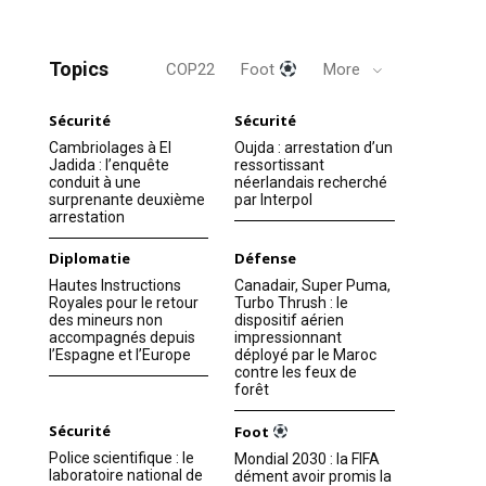
Topics
COP22
Foot
More
Sécurité
Sécurité
Cambriolages à El
Oujda : arrestation d’un
Jadida : l’enquête
ressortissant
conduit à une
néerlandais recherché
surprenante deuxième
par Interpol
arrestation
Diplomatie
Défense
Hautes Instructions
Canadair, Super Puma,
Royales pour le retour
Turbo Thrush : le
des mineurs non
dispositif aérien
accompagnés depuis
impressionnant
l’Espagne et l’Europe
déployé par le Maroc
contre les feux de
forêt
Sécurité
Foot
Police scientifique : le
Mondial 2030 : la FIFA
laboratoire national de
dément avoir promis la