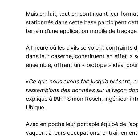
Mais en fait, tout en continuant leur formati
stationnés dans cette base participent cette
terrain d’une application mobile de traçag
le1.
A l’heure où les civils se voient contraints de
l'intellig
dans leur caserne, constituent en effet la 
l'inform
ensemble, offrant un « biotope » idéal pour 
«
Ce que nous avons fait jusqu’à présent, c
rassemblons des données sur la façon dont 
explique à l’AFP Simon Rösch, ingénieur in
Ubique.
Avec en poche leur portable équipé de l’app
vaquent à leurs occupations: entraînement 