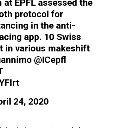
 at EPFL assessed the
oth protocol for
tancing
in the anti-
racing app. 10 Swiss
t in various makeshift
annimo
@ICepfl
T
YFIrt
pril 24, 2020