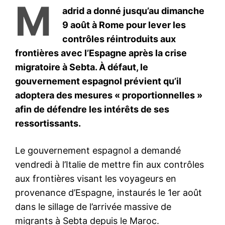
Mon compte
Related
Guerre en Iran : Le Sri Lanka
Guerre en Iran : Rabat
décrète les mercredis
renforce la surveillance des
chômés pour économiser le
stocks énergétiques face aux
carburant
risques de perturbations
17 March 2026
mondiales
In "Moyen-Orient"
5 March 2026
In "Nation"