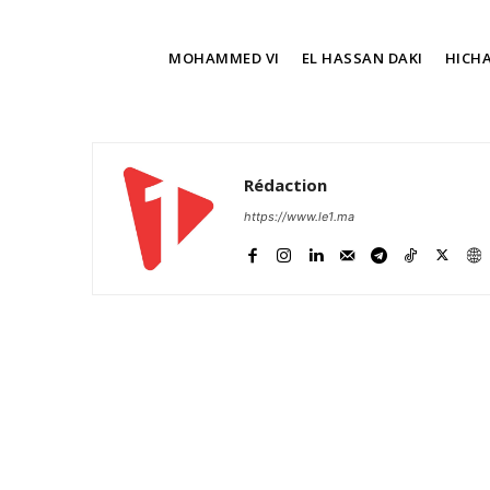
TAGS
MOHAMMED VI
EL HASSAN DAKI
HICHA
le1.
l'intellig
l'inform
Rédaction
https://www.le1.ma
S'ABONNER MA