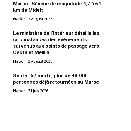
Maroc : Séisme de magnitude 4,7 à 64
km de Midelt
Nation
3 August 2026
Le ministère de l’Intérieur détaille les
circonstances des événements
survenus aux points de passage vers
Ceuta et Melilla
Nation
2 August 2026
Sebta : 57 morts, plus de 48.000
eddition des comptes : le signal
personnes déjà retournées au Maroc
ham Balaoui
Nation
31 July 2026
25
"