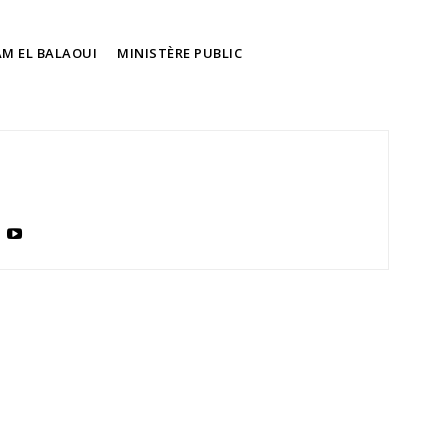
M EL BALAOUI
MINISTÈRE PUBLIC
ma
ence de
ation
Insight Publicatio
À propos
Nous contacter
Formules d’abonnement
Mon compte
INTENANT