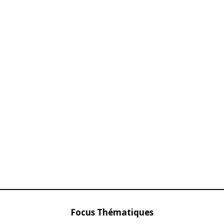
 Passation
Trois nouveaux membres intègrent le
Justice et r
n Daki et
Conseil Supérieur du Pouvoir Judiciaire sur
fort de Hic
nomination royale
10 June 20
12 May 2025
In "Politique
In "Nation"
Focus Thématiques