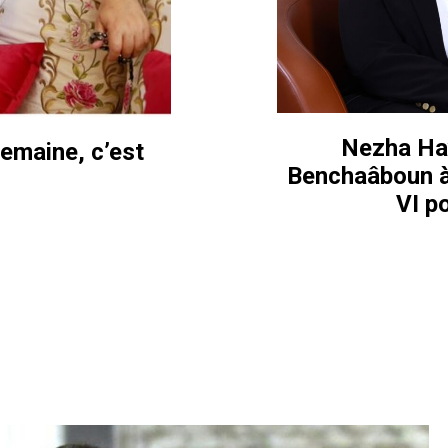
Nezha Ha
semaine, c’est
Benchaâboun à
VI p