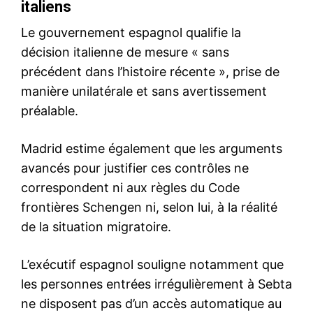
de la déliquescence qui
gangrène la société» et,…
Pathétique : Benkirane retire
l’insulte, garde la provocation
9 July 2026
In "Politique"