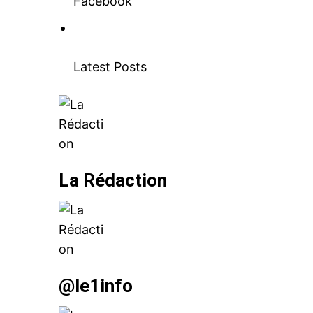
Facebook
Latest Posts
le1.
l'intellig
l'inform
La Rédaction
@le1info
S'ABONNER MA