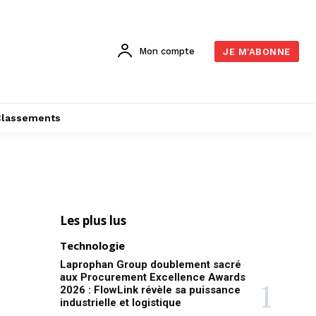
Mon compte
JE M'ABONNE
Classements
Les plus lus
Technologie
Laprophan Group doublement sacré
aux Procurement Excellence Awards
2026 : FlowLink révèle sa puissance
industrielle et logistique