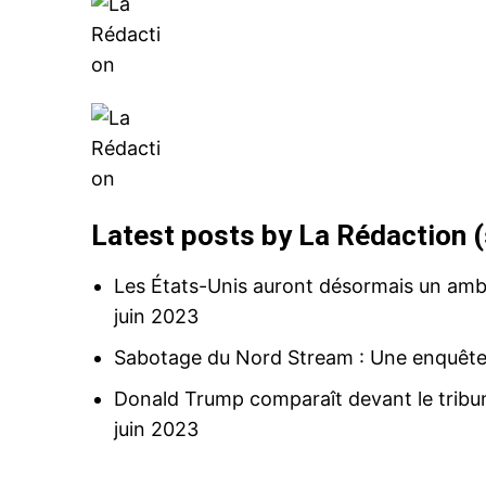
Related
Latest posts by La Rédaction
(
Les États-Unis auront désormais un am
Le représentant permanent d’Isr
juin 2023
l’ONU élu vice-président de l’As
générale
Sabotage du Nord Stream : Une enquête 
31 May 2017
In "Abraham Accords"
Donald Trump comparaît devant le tribuna
juin 2023