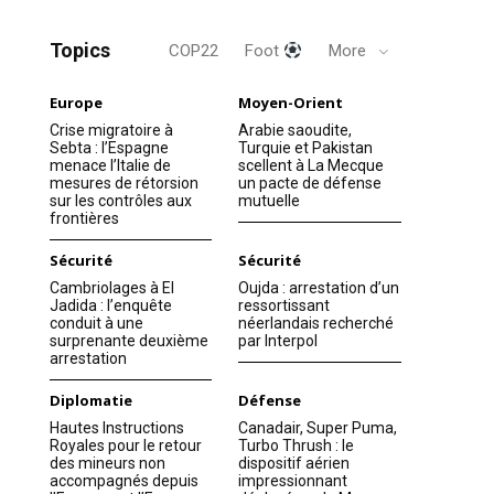
Topics
COP22
Foot
More
Europe
Moyen-Orient
Crise migratoire à
Arabie saoudite,
Sebta : l’Espagne
Turquie et Pakistan
menace l’Italie de
scellent à La Mecque
mesures de rétorsion
un pacte de défense
sur les contrôles aux
mutuelle
frontières
Sécurité
Sécurité
Cambriolages à El
Oujda : arrestation d’un
Jadida : l’enquête
ressortissant
conduit à une
néerlandais recherché
surprenante deuxième
par Interpol
arrestation
Diplomatie
Défense
Hautes Instructions
Canadair, Super Puma,
Royales pour le retour
Turbo Thrush : le
des mineurs non
dispositif aérien
accompagnés depuis
impressionnant