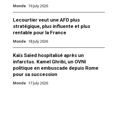
Monde
19 July 2026
Lecourtier veut une AFD plus
stratégique, plus influente et plus
rentable pour la France
Monde
18 July 2026
Kaïs Saïed hospitalisé après un
infarctus. Kamel Ghribi, un OVNI
politique en embuscade depuis Rome
pour sa succession
président d’Interpol annonce
Monde
17 July 2026
ment de la coopération
 avec le Maroc
er 2025
"