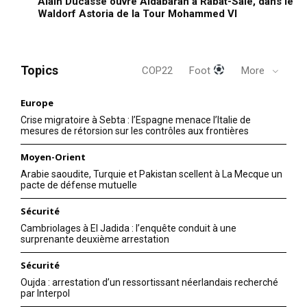
Alain Ducasse ouvre Aldabaran à Rabat-Salé, dans le
Waldorf Astoria de la Tour Mohammed VI
Topics
COP22
Foot
More
Europe
Crise migratoire à Sebta : l’Espagne menace l’Italie de
mesures de rétorsion sur les contrôles aux frontières
Moyen-Orient
Arabie saoudite, Turquie et Pakistan scellent à La Mecque un
pacte de défense mutuelle
Sécurité
Cambriolages à El Jadida : l’enquête conduit à une
surprenante deuxième arrestation
Sécurité
Oujda : arrestation d’un ressortissant néerlandais recherché
par Interpol