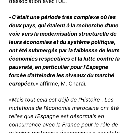
d’association avec l’UE.
Mon compte
«
C’était une période très complexe où les
deux pays, qui étaient à la recherche d’une
Related
voie vers la modernisation structurelle de
Ahmed Charaï : Le Premier
Ahmed Charaï dans La Razón
leurs économies et du système politique,
ministre espagnol Pedro
: la position claire de
ont été submergés par la faiblesse de leurs
Sánchez «a échoué sur tous
Sanchez sur le Sahara rend
les plans»
justice à l’histoire
économies respectives et la lutte contre la
Rien ne va plus au sommet
Le jour suivant l’audience
pauvreté, en particulier pour l’Espagne
de l’Etat espagnol, au point
accordée par le Roi
de menacer le fragile
Mohammed VI à Pedro
forcée d’atteindre les niveaux du marché
équilibre politique et social,
Sánchez, Ahmed Charaï,
européen.
» affirme, M. Charaï.
difficilement trouvé après les
président de Global Holding,
tensions entre Madrid et les
28 April 2021
signe une tribune sur le
23 February 2024
séparatistes au pouvoir en
In "Analysis"
journal espagnol La Razón,
In "Analysis"
«
Mais tout cela est déjà de l’Histoire . Les
Catalogne qui ont plongé le
sous l’intitulé «Maroc-
Ahmed Charaï : L’Espagne
pays durant plusieurs mois
Espagne : une relation
mutations de l’économie marocaine ont été
devrait s’impliquer
dans sa plus grave crise
stratégique forte». Dans cet
telles que l’Espagne est désormais en
davantage dans le
politique depuis son retour…
article, il explore cinq
rapprochement entre le
concurrence avec la France pour le rôle de
aspects clés : la coopération
Maroc et l’Algérie
sécuritaire et stratégique…
principal partenaire économique.
» constate-