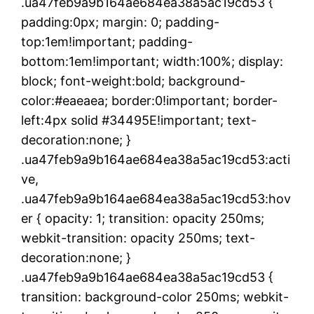
.ua47feb9a9b164ae684ea38a5ac19cd53 {
padding:0px; margin: 0; padding-
top:1em!important; padding-
bottom:1em!important; width:100%; display:
block; font-weight:bold; background-
color:#eaeaea; border:0!important; border-
left:4px solid #34495E!important; text-
decoration:none; }
.ua47feb9a9b164ae684ea38a5ac19cd53:acti
ve,
.ua47feb9a9b164ae684ea38a5ac19cd53:hov
er { opacity: 1; transition: opacity 250ms;
webkit-transition: opacity 250ms; text-
decoration:none; }
.ua47feb9a9b164ae684ea38a5ac19cd53 {
transition: background-color 250ms; webkit-