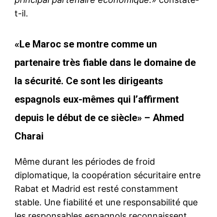
La position constante du Roi
Mohammed VI quant à de
t-il.
relations fraternelles avec le
voisin algérien est une leçon
de realpolitik infligée au
«Le Maroc se montre comme un
régime militaire sur place et à
4 August 2022
ses sponsors. Malgré toutes
In "Analysis"
partenaire très fiable dans le domaine de
les attaques ignobles
proférées contre le Maroc et
la sécurité. Ce sont les dirigeants
la personne du Roi, le
souverain n’a pas fait…
espagnols eux-mêmes qui l’affirment
depuis le début de ce siècle» – Ahmed
Charai
Même durant les périodes de froid
diplomatique, la coopération sécuritaire entre
Rabat et Madrid est resté constamment
stable. Une fiabilité et une responsabilité que
les responsables espagnols reconnaissent