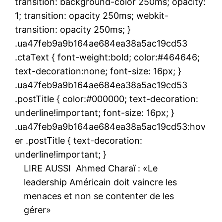
transition: background-color 250ms; opacity:
1; transition: opacity 250ms; webkit-
transition: opacity 250ms; }
.ua47feb9a9b164ae684ea38a5ac19cd53
.ctaText { font-weight:bold; color:#464646;
text-decoration:none; font-size: 16px; }
.ua47feb9a9b164ae684ea38a5ac19cd53
.postTitle { color:#000000; text-decoration:
underline!important; font-size: 16px; }
.ua47feb9a9b164ae684ea38a5ac19cd53:hov
er .postTitle { text-decoration:
underline!important; }
LIRE AUSSI
Ahmed Charaï : «Le
leadership Américain doit vaincre les
menaces et non se contenter de les
gérer»