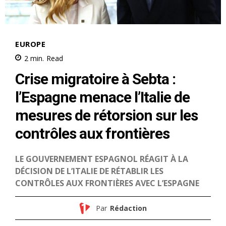
Nous contacter
Formules d’abonnement
Mon compte
Related
Exclusif – Ahmed Akhchichine
Akhchichine dans le
et la maire de Madrid initient
collimateur de la Justice
un partenariat stratégique
après un rapport accablant
entre les agglomérations de
de la Cour des comptes
Marrakech et de la capitale
8 August 2018
espagnole
In "Indiscrétions"
10 December 2018
In "Indiscrétions"
PAM : Benchamach se fait
hara-kiri
Alors que l’ancien secrétaire
général, Ilyas El Omari, et
quels que soient les griefs