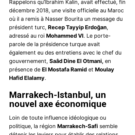
Rappelons qu’Ibrahim Kalin, avait effectué, fin
décembre 2018, une visite officielle au Maroc
où il a remis à Nasser Bourita un message du
président turc,
Recep Tayyip Erdoğan
,
adressé au roi
Mohammed VI
. Le porte-
parole de la présidence turque avait
également eu des entretiens avec le chef du
gouvernement,
Saâd Dine El Otmani,
en
présence de
El Mostafa Ramid
et
Moulay
Hafid Elalamy
.
Marrakech-Istanbul, un
nouvel axe économique
Loin de toute influence idéologique ou
politique, la région
Marrakech-Safi
semble
détenir les leviers pour établir des relations