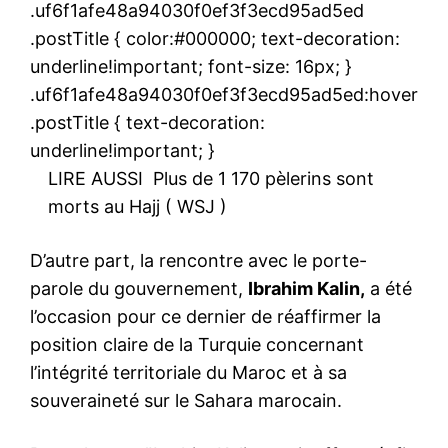
.uf6f1afe48a94030f0ef3f3ecd95ad5ed
.postTitle { color:#000000; text-decoration:
underline!important; font-size: 16px; }
.uf6f1afe48a94030f0ef3f3ecd95ad5ed:hover
.postTitle { text-decoration:
underline!important; }
LIRE AUSSI
Plus de 1 170 pèlerins sont
morts au Hajj ( WSJ )
D’autre part, la rencontre avec le porte-
parole du gouvernement,
Ibrahim Kalin,
a été
l’occasion pour ce dernier de réaffirmer la
position claire de la Turquie concernant
l’intégrité territoriale du Maroc et à sa
souveraineté sur le Sahara marocain.