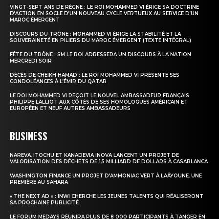
VINGT-SEPT ANS DE RÈGNE : LE ROI MOHAMMED VI ÉRIGE SA DOCTRINE
D’ACTION EN SOCLE D’UN NOUVEAU CYCLE VERTUEUX AU SERVICE D’UN
MAROC ÉMERGENT
DISCOURS DU TRÔNE : MOHAMMED VI ÉRIGE LA STABILITÉ ET LA
SOUVERAINETÉ EN PILIERS DU MAROC ÉMERGENT (TEXTE INTÉGRAL)
FÊTE DU TRÔNE : SM LE ROI ADRESSERA UN DISCOURS À LA NATION
MERCREDI SOIR
DÉCÈS DE CHEIKH HAMAD : LE ROI MOHAMMED VI PRÉSENTE SES
CONDOLÉANCES À L’ÉMIR DU QATAR
LE ROI MOHAMMED VI REÇOIT LE NOUVEL AMBASSADEUR FRANÇAIS
PHILIPPE LALLIOT AUX CÔTÉS DE SES HOMOLOGUES AMÉRICAIN ET
EUROPÉEN ET NEUF AUTRES AMBASSADEURS
BUSINESS
NAREVA, ITOCHU ET KANADEVIA INOVA LANCENT UN PROJET DE
VALORISATION DES DÉCHETS DE 1,5 MILLIARD DE DOLLARS À CASABLANCA
WASHINGTON FINANCE UN PROJET D’AMMONIAC VERT À LAÂYOUNE, UNE
PREMIÈRE AU SAHARA
« THE NEXT AD » : INWI CHERCHE LES JEUNES TALENTS QUI RÉALISERONT
SA PROCHAINE PUBLICITÉ
LE FORUM MEDAYS RÉUNIRA PLUS DE 8 000 PARTICIPANTS À TANGER EN