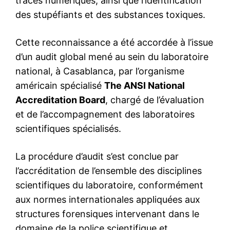
& IA ready ?
20 March 2021
In "Conférences"