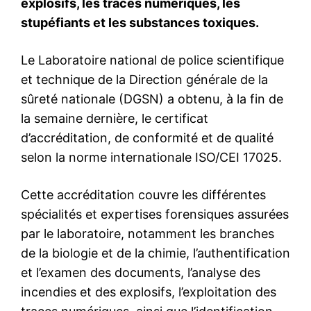
Nous contacter
Formules d’abonnement
Mon compte
Related
Le Financial Times sacre
Mobiblanc remporte le prix
Mobiblanc parmi les
de la meilleure solution
champions de la tech
mobile innovante à l’Africa
africaine
Pay & ID Expo 2024
14 May 2025
7 October 2024
In "Technologie"
In "Fintech"
[TECH-EVENT] Êtes-vous IoT