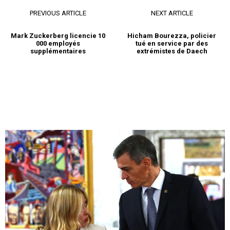
un vibrant hommage à
basée à Genève, estime…
l’ensemble des salariés du
PREVIOUS ARTICLE
NEXT ARTICLE
secteur bancaire
20 April 2020
Mark Zuckerberg licencie 10
Hicham Bourezza, policier
In "Nation"
000 employés
tué en service par des
supplémentaires
extrémistes de Daech