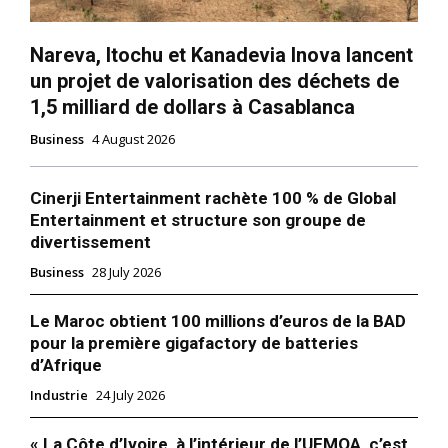
Nareva, Itochu et Kanadevia Inova lancent
un projet de valorisation des déchets de
1,5 milliard de dollars à Casablanca
Business
4 August 2026
Cinerji Entertainment rachète 100 % de Global
Entertainment et structure son groupe de
divertissement
S'ABONNER MAINTENANT
Business
28 July 2026
Le Maroc obtient 100 millions d’euros de la BAD
pour la première gigafactory de batteries
Insight Publications
d’Afrique
Industrie
24 July 2026
À propos
Nous contacter
« La Côte d’Ivoire, à l’intérieur de l’UEMOA, c’est