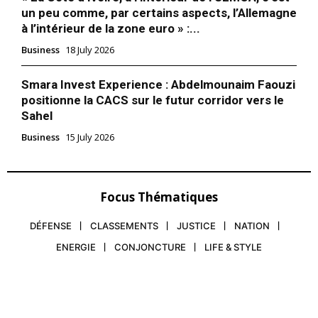
Formules d’abonnement
un peu comme, par certains aspects, l’Allemagne
à l’intérieur de la zone euro » :...
Mon compte
Business
18 July 2026
Smara Invest Experience : Abdelmounaim Faouzi
Related
positionne la CACS sur le futur corridor vers le
Sahel
Les actions de la Deutsche
Coronavirus: Pas de lien clair
Bank chutent de 14 %. Le
entre réouverture des écoles
Business
15 July 2026
secteur bancaire européen
et hausse des cas, selon une
tremble
étude
24 March 2023
La réouverture généralisée
In "Bourse"
des établissement scolaires à
Focus Thématiques
travers le monde n’est d’une
manière générale pas à
DÉFENSE
CLASSEMENTS
JUSTICE
NATION
l’origine de la hausse des
taux de contamination au
1 October 2020
ENERGIE
CONJONCTURE
LIFE & STYLE
coronavirus, selon une étude
In "Nation"
basée sur les données de 191
Coronavirus : Le GPBM
pays parue jeudi. Reuters La
rappelle son engagement
fondation indépendante
dans l’effort national et rend
Insights for Education (IfE),