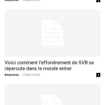
0
le1.ma
l'intelligence de
l'information
Voici comment l’effondrement de SVB se
répercute dans le monde entier
Rédaction
-
13 March 2023
0
S'ABONNER MAINTENANT