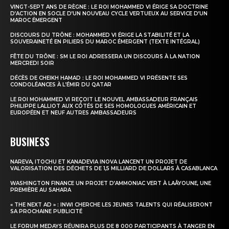
VINGT-SEPT ANS DE RÈGNE : LE ROI MOHAMMED VI ÉRIGE SA DOCTRINE
D’ACTION EN SOCLE D’UN NOUVEAU CYCLE VERTUEUX AU SERVICE D’UN
MAROC ÉMERGENT
DISCOURS DU TRÔNE : MOHAMMED VI ÉRIGE LA STABILITÉ ET LA
SOUVERAINETÉ EN PILIERS DU MAROC ÉMERGENT (TEXTE INTÉGRAL)
FÊTE DU TRÔNE : SM LE ROI ADRESSERA UN DISCOURS À LA NATION
MERCREDI SOIR
DÉCÈS DE CHEIKH HAMAD : LE ROI MOHAMMED VI PRÉSENTE SES
CONDOLÉANCES À L’ÉMIR DU QATAR
LE ROI MOHAMMED VI REÇOIT LE NOUVEL AMBASSADEUR FRANÇAIS
PHILIPPE LALLIOT AUX CÔTÉS DE SES HOMOLOGUES AMÉRICAIN ET
EUROPÉEN ET NEUF AUTRES AMBASSADEURS
BUSINESS
NAREVA, ITOCHU ET KANADEVIA INOVA LANCENT UN PROJET DE
VALORISATION DES DÉCHETS DE 1,5 MILLIARD DE DOLLARS À CASABLANCA
WASHINGTON FINANCE UN PROJET D’AMMONIAC VERT À LAÂYOUNE, UNE
PREMIÈRE AU SAHARA
« THE NEXT AD » : INWI CHERCHE LES JEUNES TALENTS QUI RÉALISERONT
SA PROCHAINE PUBLICITÉ
LE FORUM MEDAYS RÉUNIRA PLUS DE 8 000 PARTICIPANTS À TANGER EN