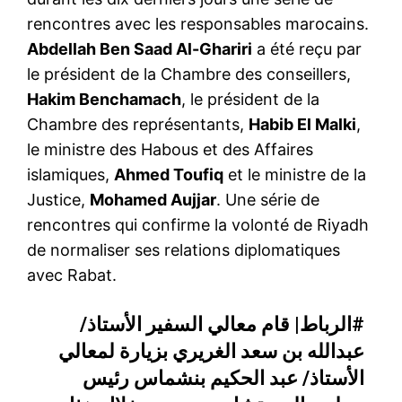
rencontres avec les responsables marocains.
Abdellah Ben Saad Al-Ghariri
a été reçu par
le président de la Chambre des conseillers,
Hakim Benchamach
, le président de la
Chambre des représentants,
Habib El Malki
,
le ministre des Habous et des Affaires
islamiques,
Ahmed Toufiq
et le ministre de la
Justice,
Mohamed Aujjar
. Une série de
rencontres qui confirme la volonté de Riyadh
de normaliser ses relations diplomatiques
avec Rabat.
#الرباط
| قام معالي السفير الأستاذ/
عبدالله بن سعد الغريري بزيارة لمعالي
الأستاذ/ عبد الحكيم بنشماس رئيس