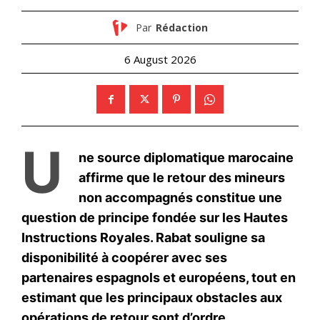
Maroc – France : Hammouchi,
la rigueur tranquille qui force
la pleine coopération
24 June 2025
In "Sécurité"