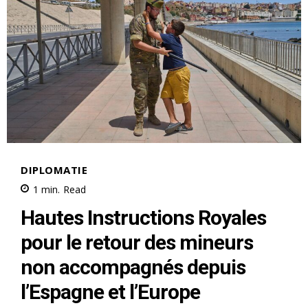
Mon compte
Related
David T. Fischer,
ambassadeur américain au
Maroc reçu par Abdellatif
Hammouchi au siège de la
DGST
25 September 2020
Abdellatif Hammouchi reçoit
In "USA"
Mike Pompeo au siège de la
DGST à Témara
5 December 2019
In "USA"