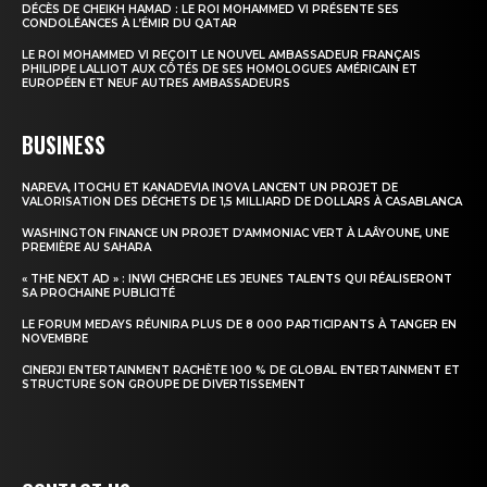
DÉCÈS DE CHEIKH HAMAD : LE ROI MOHAMMED VI PRÉSENTE SES
CONDOLÉANCES À L’ÉMIR DU QATAR
Insight Publications
LE ROI MOHAMMED VI REÇOIT LE NOUVEL AMBASSADEUR FRANÇAIS
PHILIPPE LALLIOT AUX CÔTÉS DE SES HOMOLOGUES AMÉRICAIN ET
À propos
EUROPÉEN ET NEUF AUTRES AMBASSADEURS
Nous contacter
BUSINESS
Formules d’abonnement
Mon compte
NAREVA, ITOCHU ET KANADEVIA INOVA LANCENT UN PROJET DE
VALORISATION DES DÉCHETS DE 1,5 MILLIARD DE DOLLARS À CASABLANCA
WASHINGTON FINANCE UN PROJET D’AMMONIAC VERT À LAÂYOUNE, UNE
PREMIÈRE AU SAHARA
« THE NEXT AD » : INWI CHERCHE LES JEUNES TALENTS QUI RÉALISERONT
SA PROCHAINE PUBLICITÉ
LE FORUM MEDAYS RÉUNIRA PLUS DE 8 000 PARTICIPANTS À TANGER EN
NOVEMBRE
CINERJI ENTERTAINMENT RACHÈTE 100 % DE GLOBAL ENTERTAINMENT ET
STRUCTURE SON GROUPE DE DIVERTISSEMENT