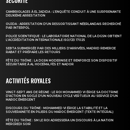
SÉCURITÉ
CAMBRIOLAGES À EL JADIDA : L’ENQUÊTE CONDUIT À UNE SURPRENANTE
le1.ma
DEUXIÈME ARRESTATION
l'intelligence de
OUJDA : ARRESTATION D’UN RESSORTISSANT NÉERLANDAIS RECHERCHÉ
PAR INTERPOL
l'information
POLICE SCIENTIFIQUE : LE LABORATOIRE NATIONAL DE LA DGSN OBTIENT
L’ACCRÉDITATION INTERNATIONALE ISO/CEI 17025
SEBTA SUBMERGÉE PAR DES MILLIERS D’ARRIVÉES, MADRID REMERCIE
RABAT ET PRÉPARE LES RETOURS
FÊTE DU TRÔNE : LA DGSN MODERNISE ET RENFORCE SON DISPOSITIF
SÉCURITAIRE À AL HOCEÏMA, FÈS ET NADOR
ACTIVITÉS ROYALES
VINGT-SEPT ANS DE RÈGNE : LE ROI MOHAMMED VI ÉRIGE SA DOCTRINE
D’ACTION EN SOCLE D’UN NOUVEAU CYCLE VERTUEUX AU SERVICE D’UN
MAROC ÉMERGENT
DISCOURS DU TRÔNE : MOHAMMED VI ÉRIGE LA STABILITÉ ET LA
S'ABONNER MAINTENANT
SOUVERAINETÉ EN PILIERS DU MAROC ÉMERGENT (TEXTE INTÉGRAL)
FÊTE DU TRÔNE : SM LE ROI ADRESSERA UN DISCOURS À LA NATION
MERCREDI SOIR