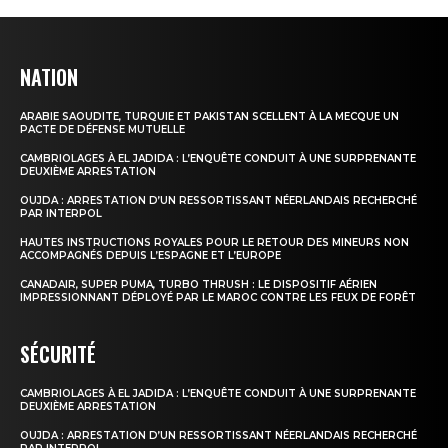
NATION
S'ABONNER MAINTENANT
ARABIE SAOUDITE, TURQUIE ET PAKISTAN SCELLENT À LA MECQUE UN
PACTE DE DÉFENSE MUTUELLE
CAMBRIOLAGES À EL JADIDA : L’ENQUÊTE CONDUIT À UNE SURPRENANTE
DEUXIÈME ARRESTATION
Insight Publications
OUJDA : ARRESTATION D’UN RESSORTISSANT NÉERLANDAIS RECHERCHÉ
PAR INTERPOL
HAUTES INSTRUCTIONS ROYALES POUR LE RETOUR DES MINEURS NON
À propos
ACCOMPAGNÉS DEPUIS L’ESPAGNE ET L’EUROPE
Nous contacter
CANADAIR, SUPER PUMA, TURBO THRUSH : LE DISPOSITIF AÉRIEN
IMPRESSIONNANT DÉPLOYÉ PAR LE MAROC CONTRE LES FEUX DE FORÊT
Formules d’abonnement
Mon compte
SÉCURITÉ
CAMBRIOLAGES À EL JADIDA : L’ENQUÊTE CONDUIT À UNE SURPRENANTE
DEUXIÈME ARRESTATION
OUJDA : ARRESTATION D’UN RESSORTISSANT NÉERLANDAIS RECHERCHÉ