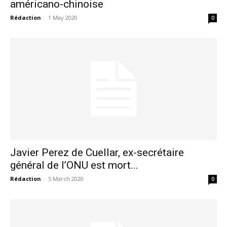
américano-chinoise
Rédaction
-
1 May 2020
0
S'ABONNER MAINTENANT
Insight Publications
À propos
Nous contacter
Formules d’abonnement
Mon compte
Javier Perez de Cuellar, ex-secrétaire
général de l’ONU est mort...
Rédaction
-
5 March 2020
0