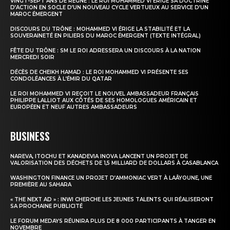
VINGT-SEPT ANS DE RÈGNE : LE ROI MOHAMMED VI ÉRIGE SA DOCTRINE
D’ACTION EN SOCLE D’UN NOUVEAU CYCLE VERTUEUX AU SERVICE D’UN
MAROC ÉMERGENT
DISCOURS DU TRÔNE : MOHAMMED VI ÉRIGE LA STABILITÉ ET LA
SOUVERAINETÉ EN PILIERS DU MAROC ÉMERGENT (TEXTE INTÉGRAL)
FÊTE DU TRÔNE : SM LE ROI ADRESSERA UN DISCOURS À LA NATION
MERCREDI SOIR
DÉCÈS DE CHEIKH HAMAD : LE ROI MOHAMMED VI PRÉSENTE SES
CONDOLÉANCES À L’ÉMIR DU QATAR
LE ROI MOHAMMED VI REÇOIT LE NOUVEL AMBASSADEUR FRANÇAIS
PHILIPPE LALLIOT AUX CÔTÉS DE SES HOMOLOGUES AMÉRICAIN ET
EUROPÉEN ET NEUF AUTRES AMBASSADEURS
BUSINESS
NAREVA, ITOCHU ET KANADEVIA INOVA LANCENT UN PROJET DE
VALORISATION DES DÉCHETS DE 1,5 MILLIARD DE DOLLARS À CASABLANCA
WASHINGTON FINANCE UN PROJET D’AMMONIAC VERT À LAÂYOUNE, UNE
PREMIÈRE AU SAHARA
« THE NEXT AD » : INWI CHERCHE LES JEUNES TALENTS QUI RÉALISERONT
SA PROCHAINE PUBLICITÉ
LE FORUM MEDAYS RÉUNIRA PLUS DE 8 000 PARTICIPANTS À TANGER EN
NOVEMBRE