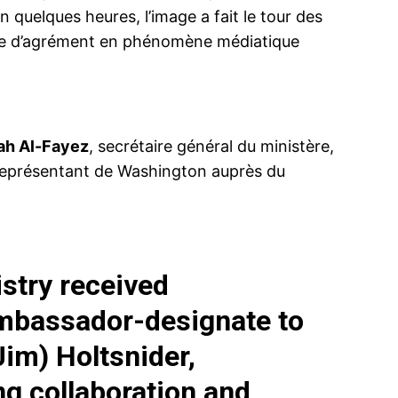
 quelques heures, l’image a fait le tour des
nie d’agrément en phénomène médiatique
lah Al-Fayez
, secrétaire général du ministère,
u représentant de Washington auprès du
istry received
Ambassador-designate to
im) Holtsnider,
ng collaboration and