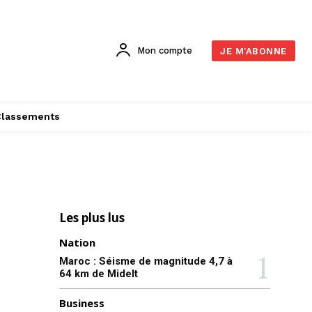
Mon compte
JE M'ABONNE
Classements
Les plus lus
Nation
Maroc : Séisme de magnitude 4,7 à
64 km de Midelt
Business