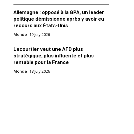
Allemagne : opposé à la GPA, un leader
politique démissionne après y avoir eu
recours aux États-Unis
Monde
19 July 2026
écide de rouvrir ses
Lecourtier veut une AFD plus
ions diplomatiques et
 Tripoli | L’intelligence de
stratégique, plus influente et plus
n
rentable pour la France
 annoncé, lundi, sa décision de
Monde
18 July 2026
 ambassade et son consulat à
te au transfert du Conseil
l du gouvernement d’union
ns la capitale libyenne.
uis le mois de juin 2015 suite à
6
, par une milice armée de Fajr
-Sarraj"
roupe contrôlant…