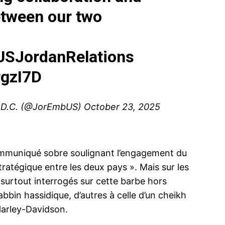
etween our two
USJordanRelations
ma
rgzI7D
ence de
ation
n D.C. (@JorEmbUS)
October 23, 2025
Insight Publicatio
À propos
Nous contacter
ommuniqué sobre soulignant l’engagement du
Formules d’abonnement
ratégique entre les deux pays ». Mais sur les
 surtout interrogés sur cette barbe hors
Mon compte
bbin hassidique, d’autres à celle d’un cheikh
 Harley-Davidson.