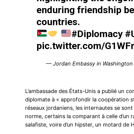
enduring friendship b
countries.
#Diplomacy
#
le1.
pic.twitter.com/G1WF
l'intellig
l'inform
— Jordan Embassy in Washingto
L’ambassade des États-Unis a publié un c
diplomate à « approfondir la coopération st
réseaux jordaniens, les internautes se sont
norme, certains la comparant à celle d’un ra
salafiste, voire d’un hipster, un motard de