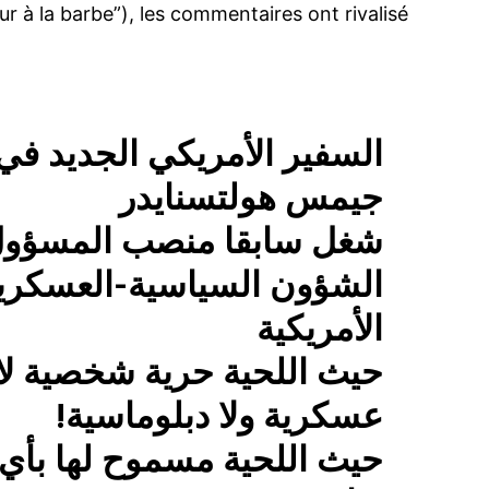
r à la barbe”), les commentaires ont rivalisé
السفير الأمريكي الجديد في 
جيمس هولتسنايدر
شغل سابقا منصب المسؤول
الشؤون السياسية-العسكرية 
الأمريكية
حيث اللحية حرية شخصية لا ع
عسكرية ولا دبلوماسية!
حيث اللحية مسموح لها بأي