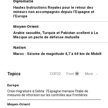
Diplomatie
Hautes Instructions Royales pour le retour des
mineurs non accompagnés depuis l’Espagne et
l’Europe
Moyen-Orient
Arabie saoudite, Turquie et Pakistan scellent à La
Mecque un pacte de défense mutuelle
Nation
Maroc : Séisme de magnitude 4,7 à 64 km de Midelt
S'ABONNER MAINTENANT
Topics
COP22
Foot
More
Insight Publications
Europe
À propos
Crise migratoire à Sebta : l’Espagne menace l’Italie de
mesures de rétorsion sur les contrôles aux frontières
Nous contacter
Moyen-Orient
Formules d’abonnement