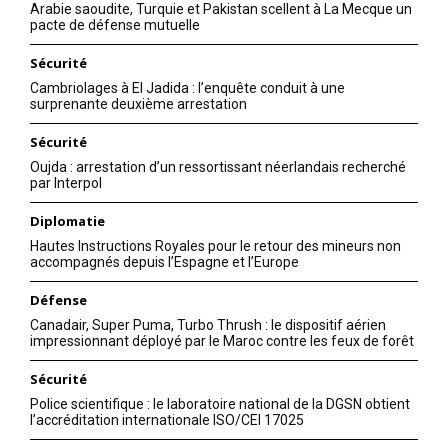
Arabie saoudite, Turquie et Pakistan scellent à La Mecque un
Mon compte
pacte de défense mutuelle
Sécurité
Cambriolages à El Jadida : l’enquête conduit à une
surprenante deuxième arrestation
Related
AL MADA Group retire sa
Sécurité
plainte Judiciaire contre
Oujda : arrestation d’un ressortissant néerlandais recherché
Maroc Telecom
par Interpol
Suite à la décision de
condamnation de Maroc
Diplomatie
Telecom par l’ANRT à une
Résultats 2025 : Maroc
Hautes Instructions Royales pour le retour des mineurs non
amende de 3,3 MMDH pour
accompagnés depuis l’Espagne et l’Europe
Telecom conjugue discipline
«abus de position
financière, déploiement 5G et
dominante», le fonds
20 February 2020
Défense
croissance africaine
d’investissement panafricain,
In "Nation"
13 February 2026
Canadair, Super Puma, Turbo Thrush : le dispositif aérien
Al Mada, a proposé au
In "Business"
impressionnant déployé par le Maroc contre les feux de forêt
Conseil d’administration de sa
filiale, Wana Corporate,
Sécurité
d’abandonner l’action en
Police scientifique : le laboratoire national de la DGSN obtient
justice engagée en 2018 à
l’accréditation internationale ISO/CEI 17025
l’encontre de l’opérateur
dirigé…