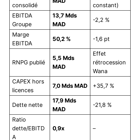
MAD
consolidé
constant)
EBITDA
13,7 Mds
-2,2 %
Groupe
MAD
Marge
50,2 %
-1,6 pt
EBITDA
Effet
5,5 Mds
RNPG publié
rétrocession
MAD
Wana
CAPEX hors
7,0 Mds MAD
+35,7 %
licences
17,9 Mds
Dette nette
-21,8 %
MAD
Ratio
dette/EBITD
0,9x
–
A