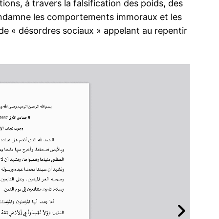
ions, à travers la falsification des poids, des
condamne les comportements immoraux et les
ie de « désordres sociaux » appelant au repentir
ma
ence de
ation
Insight Publicatio
À propos
Nous contacter
Formules d’abonnement
Mon compte
INTENANT