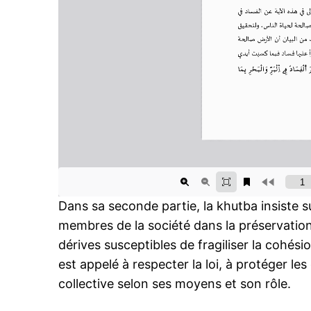
Related
Le 1er Dou Al-Qiida 1447H corr
Dans sa seconde partie, la khutba insiste s
au dimanche 19 avril 2026
membres de la société dans la préservation d
17 April 2026
In "Sécurité"
dérives susceptibles de fragiliser la cohésio
est appelé à respecter la loi, à protéger les 
collective selon ses moyens et son rôle.