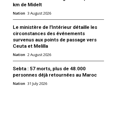
km de Midelt
Nation
3 August 2026
Le ministère de l’Intérieur détaille les
circonstances des événements
survenus aux points de passage vers
Ceuta et Melilla
Nation
2 August 2026
Sebta : 57 morts, plus de 48.000
personnes déjà retournées au Maroc
 célébré le mercredi 27 mai
Nation
31 July 2026
roc
6