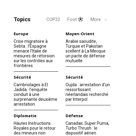
Topics
COP22
Foot
More
Europe
Moyen-Orient
Crise migratoire à
Arabie saoudite,
Sebta : l’Espagne
Turquie et Pakistan
menace l’Italie de
scellent à La Mecque
mesures de rétorsion
un pacte de défense
sur les contrôles aux
mutuelle
frontières
Sécurité
Sécurité
Cambriolages à El
Oujda : arrestation d’un
Jadida : l’enquête
ressortissant
conduit à une
néerlandais recherché
surprenante deuxième
par Interpol
arrestation
Diplomatie
Défense
Hautes Instructions
Canadair, Super Puma,
Royales pour le retour
Turbo Thrush : le
des mineurs non
dispositif aérien