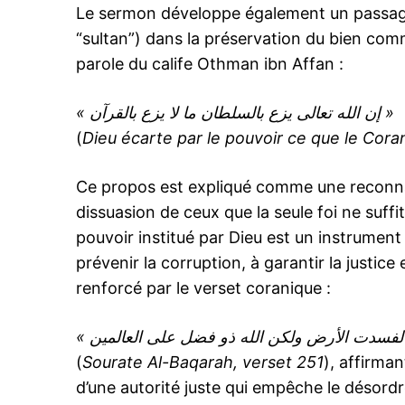
Le sermon développe également un passage c
“sultan”) dans la préservation du bien commu
parole du calife Othman ibn Affan :
« إن الله تعالى يزع بالسلطان ما لا يزع بالقرآن »
(
Dieu écarte par le pouvoir ce que le Cora
Ce propos est expliqué comme une reconnais
dissuasion de ceux que la seule foi ne suffi
pouvoir institué par Dieu est un instrument 
prévenir la corruption, à garantir la justice 
renforcé par le verset coranique :
(
Sourate Al-Baqarah, verset 251
), affirman
d’une autorité juste qui empêche le désordre