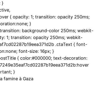
 }
tive,
 { opacity: 1; transition: opacity 250ms;
oration:none; }
ansition: background-color 250ms; webkit-
ma
y: 1; transition: opacity 250ms; webkit-
ence de
eaf7cd02287b19eea371d2b .ctaText { font-
ation
n:none; font-size: 16px; }
Insight Publicatio
tTitle { color:#000000; text-decoration:
.u787249e35eaf7cd02287b19eea371d2b:hover
À propos
rtant; }
Nous contacter
 la famine à Gaza
Formules d’abonnement
Mon compte