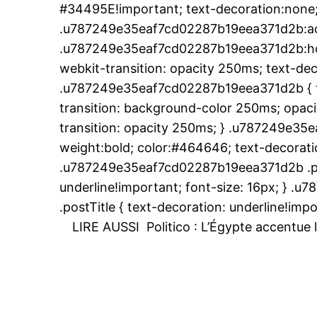
#34495E!important; text-decoration:none;
.u787249e35eaf7cd02287b19eea371d2b:ac
.u787249e35eaf7cd02287b19eea371d2b:hover
webkit-transition: opacity 250ms; text-dec
.u787249e35eaf7cd02287b19eea371d2b { tr
le1.
transition: background-color 250ms; opacit
l'intellig
transition: opacity 250ms; } .u787249e35
l'inform
weight:bold; color:#464646; text-decoratio
.u787249e35eaf7cd02287b19eea371d2b .pos
underline!important; font-size: 16px; } 
.postTitle { text-decoration: underline!impo
LIRE AUSSI
Politico : L’Égypte accentue