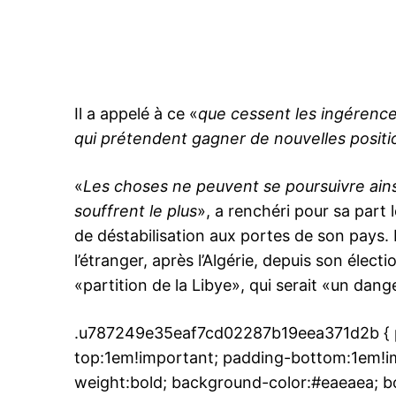
Il a appelé à ce «
que cessent les ingérence
qui prétendent gagner de nouvelles positio
«
Les choses ne peuvent se poursuivre ainsi
souffrent le plus
», a renchéri pour sa part 
de déstabilisation aux portes de son pays. 
l’étranger, après l’Algérie, depuis son éle
«partition de la Libye», qui serait «un dang
.u787249e35eaf7cd02287b19eea371d2b { p
top:1em!important; padding-bottom:1em!imp
weight:bold; background-color:#eaeaea; bo