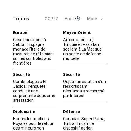
Topics
COP22
Foot
More
Europe
Moyen-Orient
Crise migratoire à
Arabie saoudite,
Sebta : l’Espagne
Turquie et Pakistan
menace l’Italie de
scellent à La Mecque
mesures de rétorsion
un pacte de défense
sur les contrôles aux
mutuelle
frontières
Sécurité
Sécurité
Cambriolages à El
Oujda : arrestation d’un
Jadida : l’enquête
ressortissant
conduit à une
néerlandais recherché
surprenante deuxième
par Interpol
arrestation
Diplomatie
Défense
Hautes Instructions
Canadair, Super Puma,
Royales pour le retour
Turbo Thrush : le
des mineurs non
dispositif aérien