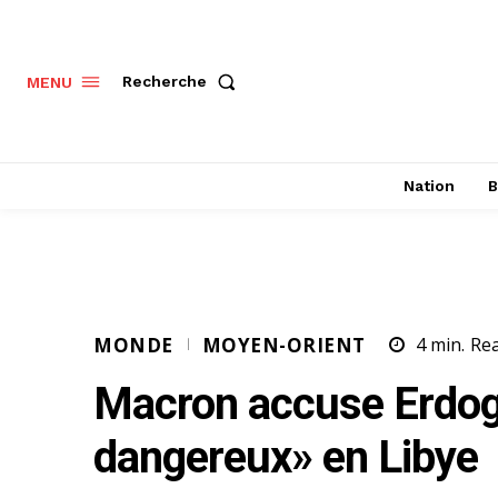
Recherche
MENU
Nation
B
MONDE
MOYEN-ORIENT
4
min.
Re
Macron accuse Erdog
dangereux» en Libye