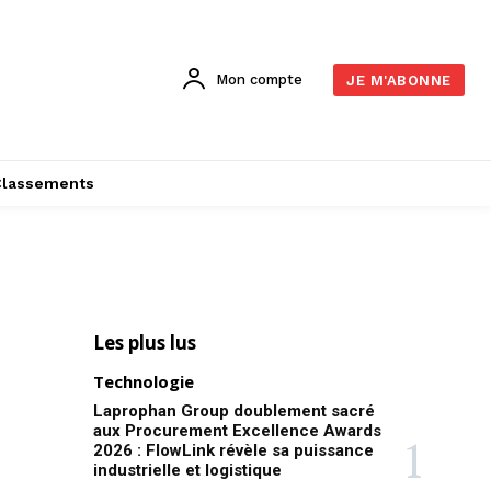
Mon compte
JE M'ABONNE
Classements
Les plus lus
Technologie
Laprophan Group doublement sacré
aux Procurement Excellence Awards
2026 : FlowLink révèle sa puissance
industrielle et logistique