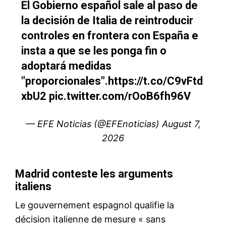
S'ABONNER MAINTENANT
Insight Publications
À propos
Nous contacter
Formules d’abonnement