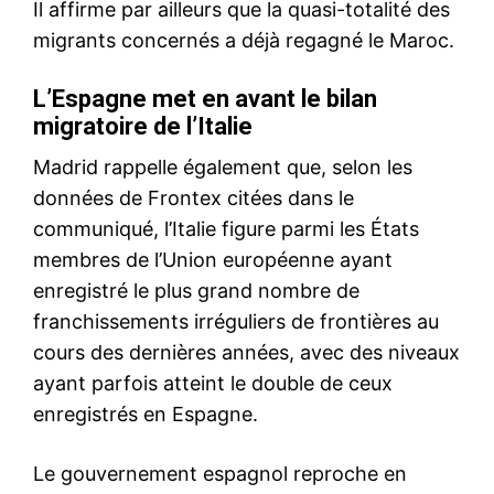
Marrakech : arrestation d’un
suspect pour harcèlement
d’une touriste
15 March 2026
In "Sécurité"