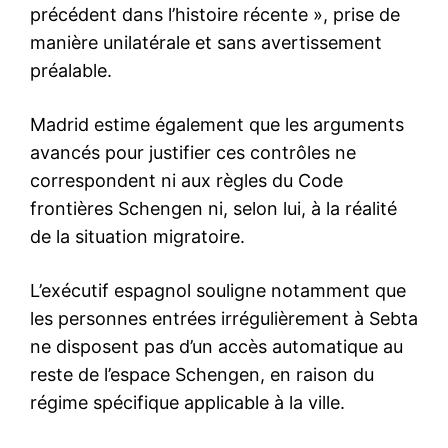
Mon compte
Related
Marrakech : interpellation du
Marrakech : arrestation d’un
suspect impliqué dans
homme soupçonné
l’extorsion d’un touriste
d’extorsion et d’agression sur
étranger dans la médina
un touriste étranger
25 March 2026
21 July 2026
In "Sécurité"
In "Sécurité"