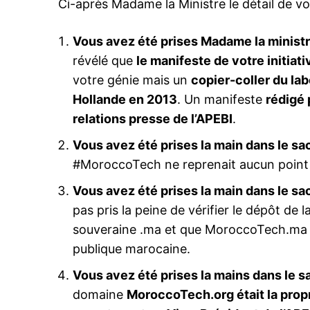
Ci-après Madame la Ministre le détail de vo
Vous avez été prises Madame la ministr
Related
révélé que
le manifeste de votre initia
votre génie mais un
copier-coller du la
Les flagrants délires de la «Digi
2030 strategy»
Hollande en 2013
. Un manifeste
rédigé 
Dès les premières phrases pron
relations presse de l’APEBI
.
la ministre de la Transition num
Ghita Mezzour, lors de l’événem
Vous avez été prises la main dans le sa
de la semaine, l’ADS2024, une v
nostalgique m’a envahi. Je me su
#MoroccoTech ne reprenait aucun poin
instantanément retrouvé transpo
10 October 2024
1982. Dans ma tête résonnait un
In "Analysis"
Vous avez été prises la main dans le sa
symphonie de voix chères à mon
pas pris la peine de vérifier le dépôt de l
celles…
souveraine .ma et que MoroccoTech.ma ét
publique marocaine.
Vous avez été prises la mains dans le s
domaine
MoroccoTech.org était la propr