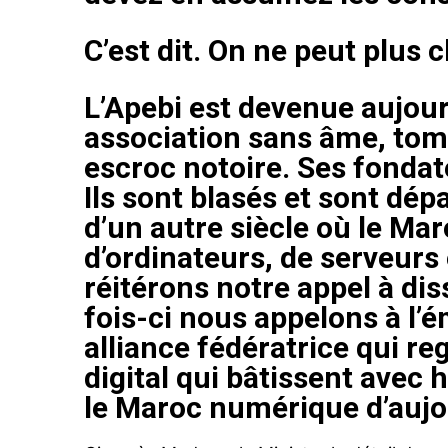
C’est dit. On ne peut plus c
le1.
L’Apebi est devenue aujou
l'intellig
association sans âme, tom
l'inform
escroc notoire. Ses fondat
Ils sont blasés et sont dépas
d’un autre siècle où le Mar
d’ordinateurs, de serveurs
réitérons notre appel à dis
fois-ci nous appelons à l’
alliance fédératrice qui re
digital qui bâtissent avec 
le Maroc numérique d’aujo
S'ABONNER MA