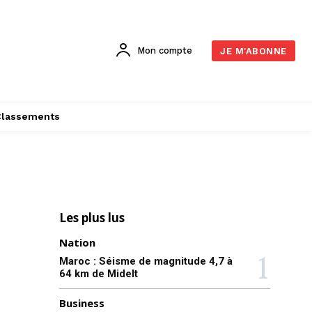
Mon compte
JE M'ABONNE
Classements
Les plus lus
Nation
Maroc : Séisme de magnitude 4,7 à
64 km de Midelt
Business