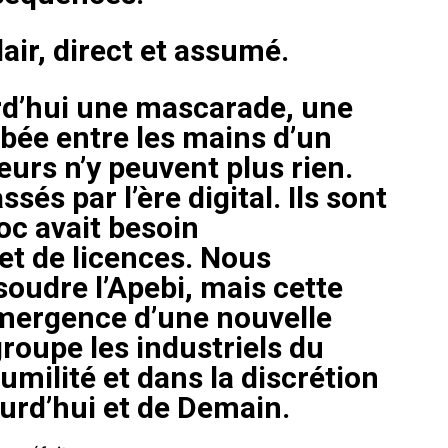
lair, direct et assumé.
ma
rd’hui une mascarade, une
ence de
bée entre les mains d’un
ation
eurs n’y peuvent plus rien.
Insight Publicatio
sés par l’ère digital. Ils sont
oc avait besoin
À propos
 et de licences. Nous
Nous contacter
soudre l’Apebi, mais cette
Formules d’abonnement
émergence d’une nouvelle
Mon compte
groupe les industriels du
humilité et dans la discrétion
urd’hui et de Demain.
INTENANT