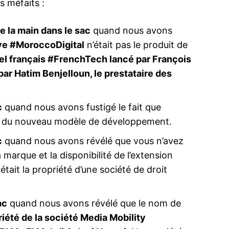
s méfaits :
e la main dans le sac
quand nous avons
tive #MoroccoDigital
n’était pas le produit de
bel français #FrenchTech lancé par François
tal Morocco
CRI DU CŒUR
jeunes subs
par Hatim Benjelloun, le prestataire des
oncées par
Cher Aziz, 
érique, Mme
car je pens
ent phare
le pouvoir d
c
quand nous avons fustigé le fait que
ague
dangers qui
is
subsaharien
t du nouveau modèle de développement.
rté en
espoir ni ho
17 May 201
e
vous êtes t
In "Tribune"
Guerre en Iran : le chef américain de
c
quand nous avons révélé que vous n’avez
 cœur :
l’antiterrorisme démissionne et accuse
a marque et la disponibilité de l’extension
Israël d’avoir « trompé » les États-Unis sur
l’Iran
ait la propriété d’une société de droit
18 March 2026
In "USA"
ac
quand nous avons révélé que le nom de
iété de la société Media Mobility