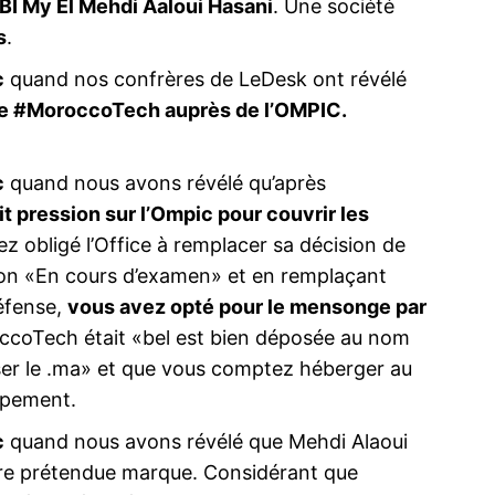
BI My El Mehdi Aaloui Hasani
. Une société
s
.
c
quand nos confrères de LeDesk ont révélé
que #MoroccoTech auprès de l’OMPIC.
c
quand nous avons révélé qu’après
it pression sur l’Ompic pour couvrir les
ez obligé l’Office à remplacer sa décision de
sion «En cours d’examen» et en remplaçant
défense,
vous avez opté pour le mensonge par
occoTech était «bel est bien déposée au nom
liser le .ma» et que vous comptez héberger au
ppement.
c
quand nous avons révélé que Mehdi Alaoui
re prétendue marque. Considérant que