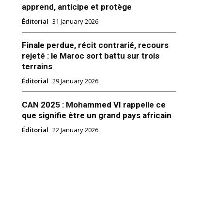
apprend, anticipe et protège
Éditorial
31 January 2026
Finale perdue, récit contrarié, recours
rejeté : le Maroc sort battu sur trois
 : Aziz, Nabil, sauvez nos
ahariens de la délinquance
terrains
Cher Nabil, Je m’adresse à vous
Éditorial
29 January 2026
e que vous avez tous les deux
e trouver des solutions aux
 guettent nos jeunes
CAN 2025 : Mohammed VI rappelle ce
s qui errent dans nos rues sans
que signifie être un grand pays africain
rizon. Je m’adresse à vous car
7
ous les deux reconnus…
Éditorial
22 January 2026