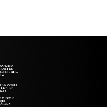
KANADEVIA
PROJET DE
ÉCHETS DE 1,5
S À
E UN PROJET
LAÂYOUNE,
AHARA
WI CHERCHE
 QUI
OCHAINE