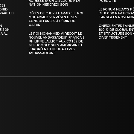
ADRESSERA UN DISCOURS À LA
PUBLICITÉ
NATION MERCREDI SOIR
DES
ADRID
LE FORUM MEDAYS R
PARE LES
DÉCÈS DE CHEIKH HAMAD : LE ROI
DE 8 000 PARTICIPA
MOHAMMED VI PRÉSENTE SES
TANGER EN NOVEMB
CONDOLÉANCES À L’ÉMIR DU
QATAR
SN
CINERJI ENTERTAINM
E SON
100 % DE GLOBAL E
 À AL
LE ROI MOHAMMED VI REÇOIT LE
ET STRUCTURE SON 
NOUVEL AMBASSADEUR FRANÇAIS
DIVERTISSEMENT
PHILIPPE LALLIOT AUX CÔTÉS DE
SES HOMOLOGUES AMÉRICAIN ET
EUROPÉEN ET NEUF AUTRES
AMBASSADEURS