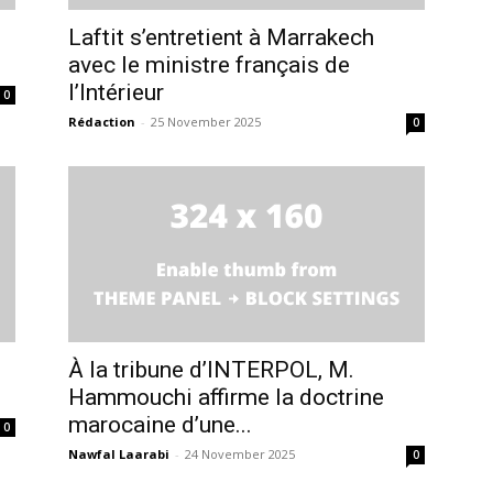
ation
Laftit s’entretient à Marrakech
Insight Publicatio
avec le ministre français de
l’Intérieur
0
À propos
Rédaction
-
25 November 2025
0
Nous contacter
Formules d’abonnement
Mon compte
INTENANT
À la tribune d’INTERPOL, M.
Hammouchi affirme la doctrine
marocaine d’une...
0
Nawfal Laarabi
-
24 November 2025
0