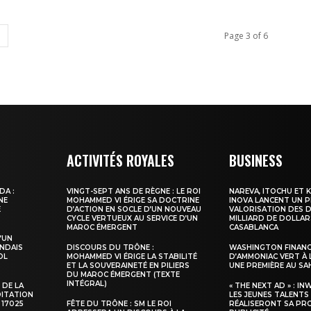
Page 3 of 6
ACTIVITÉS ROYALES
BUSINESS
DA :
VINGT-SEPT ANS DE RÈGNE : LE ROI
NAREVA, ITOCHU ET 
NE
MOHAMMED VI ÉRIGE SA DOCTRINE
INOVA LANCENT UN 
E
D’ACTION EN SOCLE D’UN NOUVEAU
VALORISATION DES D
CYCLE VERTUEUX AU SERVICE D’UN
MILLIARD DE DOLLAR
MAROC ÉMERGENT
CASABLANCA
’UN
NDAIS
DISCOURS DU TRÔNE :
WASHINGTON FINANC
OL
MOHAMMED VI ÉRIGE LA STABILITÉ
D’AMMONIAC VERT À 
ET LA SOUVERAINETÉ EN PILIERS
UNE PREMIÈRE AU S
DU MAROC ÉMERGENT (TEXTE
INTÉGRAL)
 DE LA
« THE NEXT AD » : IN
DITATION
LES JEUNES TALENTS
 17025
FÊTE DU TRÔNE : SM LE ROI
RÉALISERONT SA PR