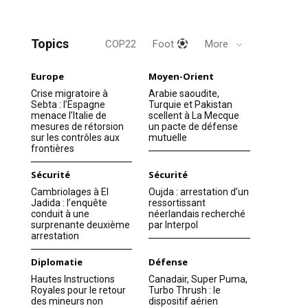
Topics
COP22
Foot
More
Europe
Moyen-Orient
Crise migratoire à
Arabie saoudite,
Sebta : l’Espagne
Turquie et Pakistan
menace l’Italie de
scellent à La Mecque
mesures de rétorsion
un pacte de défense
sur les contrôles aux
mutuelle
frontières
Sécurité
Sécurité
Cambriolages à El
Oujda : arrestation d’un
Jadida : l’enquête
ressortissant
conduit à une
néerlandais recherché
surprenante deuxième
par Interpol
arrestation
Diplomatie
Défense
Hautes Instructions
Canadair, Super Puma,
Royales pour le retour
Turbo Thrush : le
des mineurs non
dispositif aérien