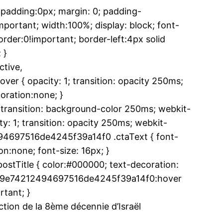
adding:0px; margin: 0; padding-
ortant; width:100%; display: block; font-
rder:0!important; border-left:4px solid
 }
tive,
 { opacity: 1; transition: opacity 250ms;
oration:none; }
ransition: background-color 250ms; webkit-
y: 1; transition: opacity 250ms; webkit-
494697516de4245f39a14f0 .ctaText { font-
n:none; font-size: 16px; }
tTitle { color:#000000; text-decoration:
 .u5e9e74212494697516de4245f39a14f0:hover
ma
rtant; }
ence de
tion de la 8ème décennie d’Israël
ation