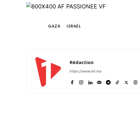
TAGS
GAZA
ISRAËL
Rédaction
https://www.le1.ma
S'ABONNER MA
Related
[Gaza] Ambassadeur américain à
«Nous perdons gravement la bata
communication»