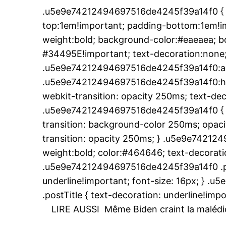
.u5e9e74212494697516de4245f39a14f0 { p
top:1em!important; padding-bottom:1em!imp
weight:bold; background-color:#eaeaea; bo
#34495E!important; text-decoration:none;
.u5e9e74212494697516de4245f39a14f0:ac
.u5e9e74212494697516de4245f39a14f0:hover
webkit-transition: opacity 250ms; text-dec
.u5e9e74212494697516de4245f39a14f0 { t
transition: background-color 250ms; opacit
transition: opacity 250ms; } .u5e9e74212
weight:bold; color:#464646; text-decoratio
.u5e9e74212494697516de4245f39a14f0 .pos
underline!important; font-size: 16px; }
le1.
.postTitle { text-decoration: underline!impo
l'intellig
LIRE AUSSI
Même Biden craint la malédic
l'inform