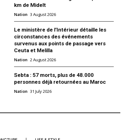
es des Affaires étrangères des
km de Midelt
ocraties industrialisées du
ppelé mercredi à des “pauses
Nation
3 August 2026
s” dans les combats à Gaza,
mettre l’entrée de davantage
Le ministère de l’Intérieur détaille les
nitaire et de mieux protéger les
r 2023
circonstances des événements
tiniens. La déclaration du
survenus aux points de passage vers
7, publiée après une réunion
Ceuta et Melilla
Nation
2 August 2026
Sebta : 57 morts, plus de 48.000
personnes déjà retournées au Maroc
Nation
31 July 2026
ONCTURE
LIFE & STYLE