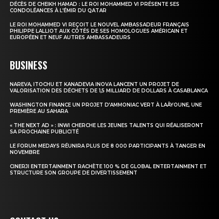
DÉCÈS DE CHEIKH HAMAD : LE ROI MOHAMMED VI PRÉSENTE SES
CONDOLÉANCES À L’ÉMIR DU QATAR
Insight Publications
LE ROI MOHAMMED VI REÇOIT LE NOUVEL AMBASSADEUR FRANÇAIS
PHILIPPE LALLIOT AUX CÔTÉS DE SES HOMOLOGUES AMÉRICAIN ET
À propos
EUROPÉEN ET NEUF AUTRES AMBASSADEURS
Nous contacter
BUSINESS
Formules d’abonnement
Mon compte
NAREVA, ITOCHU ET KANADEVIA INOVA LANCENT UN PROJET DE
VALORISATION DES DÉCHETS DE 1,5 MILLIARD DE DOLLARS À CASABLANCA
WASHINGTON FINANCE UN PROJET D’AMMONIAC VERT À LAÂYOUNE, UNE
PREMIÈRE AU SAHARA
« THE NEXT AD » : INWI CHERCHE LES JEUNES TALENTS QUI RÉALISERONT
SA PROCHAINE PUBLICITÉ
LE FORUM MEDAYS RÉUNIRA PLUS DE 8 000 PARTICIPANTS À TANGER EN
NOVEMBRE
CINERJI ENTERTAINMENT RACHÈTE 100 % DE GLOBAL ENTERTAINMENT ET
STRUCTURE SON GROUPE DE DIVERTISSEMENT