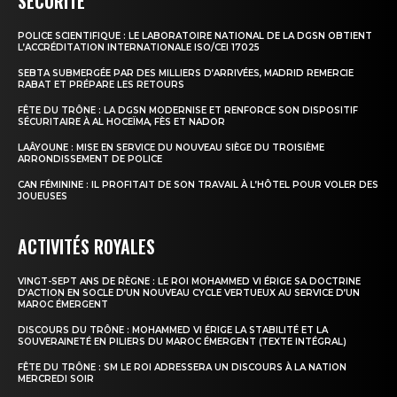
SÉCURITÉ
POLICE SCIENTIFIQUE : LE LABORATOIRE NATIONAL DE LA DGSN OBTIENT
le1.ma
L’ACCRÉDITATION INTERNATIONALE ISO/CEI 17025
l'intelligence de
SEBTA SUBMERGÉE PAR DES MILLIERS D’ARRIVÉES, MADRID REMERCIE
RABAT ET PRÉPARE LES RETOURS
l'information
FÊTE DU TRÔNE : LA DGSN MODERNISE ET RENFORCE SON DISPOSITIF
SÉCURITAIRE À AL HOCEÏMA, FÈS ET NADOR
LAÂYOUNE : MISE EN SERVICE DU NOUVEAU SIÈGE DU TROISIÈME
ARRONDISSEMENT DE POLICE
CAN FÉMININE : IL PROFITAIT DE SON TRAVAIL À L’HÔTEL POUR VOLER DES
JOUEUSES
ACTIVITÉS ROYALES
VINGT-SEPT ANS DE RÈGNE : LE ROI MOHAMMED VI ÉRIGE SA DOCTRINE
D’ACTION EN SOCLE D’UN NOUVEAU CYCLE VERTUEUX AU SERVICE D’UN
MAROC ÉMERGENT
DISCOURS DU TRÔNE : MOHAMMED VI ÉRIGE LA STABILITÉ ET LA
S'ABONNER MAINTENANT
SOUVERAINETÉ EN PILIERS DU MAROC ÉMERGENT (TEXTE INTÉGRAL)
FÊTE DU TRÔNE : SM LE ROI ADRESSERA UN DISCOURS À LA NATION
MERCREDI SOIR