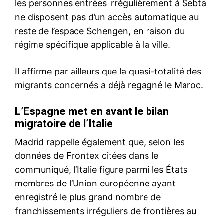
opposer une fin de non-
recevoir de la part du groupe
ivoirien d’assurances. Le
groupe de Moulay Hafid
4 August 2017
Elalamy, et après avoir repris
In "Afrique"
les parts de Mamadou Talata
à hauteur de 4%, le groupe
marocain a mis dans son
giron 21% des…